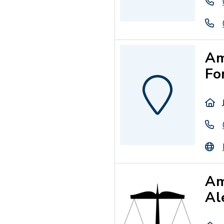
Am
Fo
Am
Al