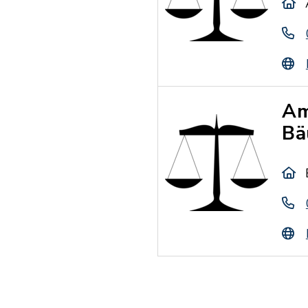
Am
Bä