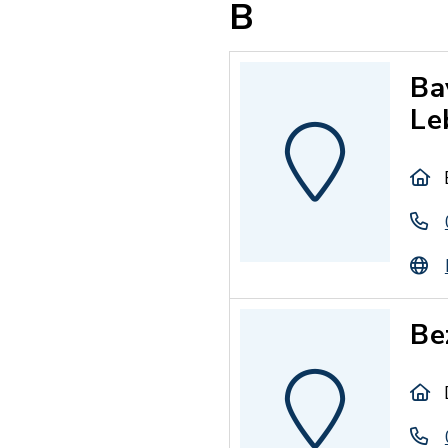
B
Ba
Le
Be