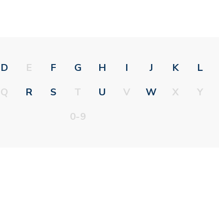
D
E
F
G
H
I
J
K
L
Q
R
S
T
U
V
W
X
Y
0-9