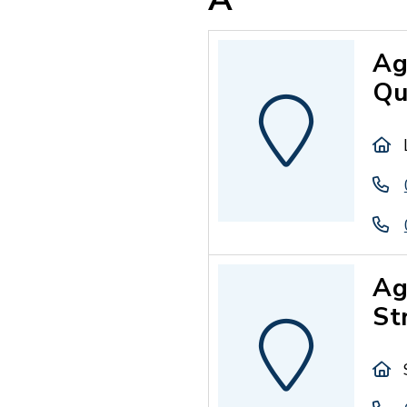
Ag
Qu
Ag
St