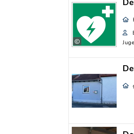
De
Juge
De