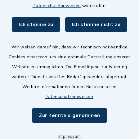
Datenschutzhinweisen
widerrufen.
BayernPortal
Ich stimme zu
Ich stimme nicht zu
inixmedia GmbH
Wir weisen darauf hin, dass wir technisch notwendige
Cookies einsetzen, um eine optimale Darstellung unserer
Website zu ermöglichen. Die Einwilligung zur Nutzung
Kontakt
weiterer Dienste wird bei Bedarf gesondert abgefragt.
Weitere Informationen finden Sie in unseren
Barrierefreiheit
Datenschutzhinweisen
.
Datenschutz
Zur Kenntnis genommen
Impressum
Sitemap
Impressum