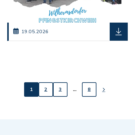
herunterl
19.05.2026
1
2
3
…
8