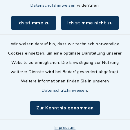
Datenschutzhinweisen
widerrufen.
BayernPortal
Ich stimme zu
Ich stimme nicht zu
inixmedia GmbH
Wir weisen darauf hin, dass wir technisch notwendige
Cookies einsetzen, um eine optimale Darstellung unserer
Website zu ermöglichen. Die Einwilligung zur Nutzung
Kontakt
weiterer Dienste wird bei Bedarf gesondert abgefragt.
Weitere Informationen finden Sie in unseren
Barrierefreiheit
Datenschutzhinweisen
.
Datenschutz
Zur Kenntnis genommen
Impressum
Sitemap
Impressum