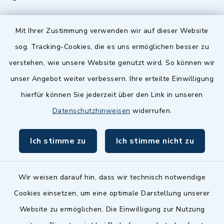
Quicklinks
Mit Ihrer Zustimmung verwenden wir auf dieser Website
sog. Tracking-Cookies, die es uns ermöglichen besser zu
Landkreis Fürth
verstehen, wie unsere Website genutzt wird. So können wir
Zenngrund Allianz
unser Angebot weiter verbessern. Ihre erteilte Einwilligung
hierfür können Sie jederzeit über den Link in unseren
Dillenberggruppe
Datenschutzhinweisen
widerrufen.
BayernPortal
Ich stimme zu
Ich stimme nicht zu
inixmedia GmbH
Wir weisen darauf hin, dass wir technisch notwendige
Cookies einsetzen, um eine optimale Darstellung unserer
Website zu ermöglichen. Die Einwilligung zur Nutzung
Kontakt