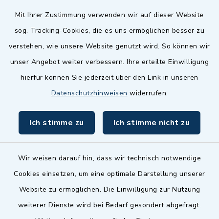
Quicklinks
Mit Ihrer Zustimmung verwenden wir auf dieser Website
sog. Tracking-Cookies, die es uns ermöglichen besser zu
Landkreis Fürth
verstehen, wie unsere Website genutzt wird. So können wir
Zenngrund Allianz
unser Angebot weiter verbessern. Ihre erteilte Einwilligung
hierfür können Sie jederzeit über den Link in unseren
Dillenberggruppe
Datenschutzhinweisen
widerrufen.
BayernPortal
Ich stimme zu
Ich stimme nicht zu
inixmedia GmbH
Wir weisen darauf hin, dass wir technisch notwendige
Cookies einsetzen, um eine optimale Darstellung unserer
Website zu ermöglichen. Die Einwilligung zur Nutzung
Kontakt
weiterer Dienste wird bei Bedarf gesondert abgefragt.