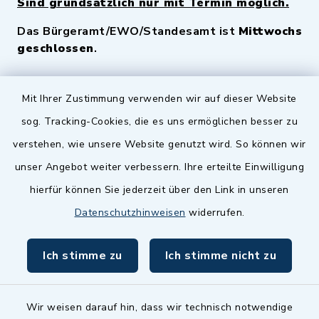
Sind grundsätzlich nur mit Termin möglich.
Das Bürgeramt/EWO/Standesamt ist
Mittwochs
geschlossen
.
Quicklinks
Mit Ihrer Zustimmung verwenden wir auf dieser Website
sog. Tracking-Cookies, die es uns ermöglichen besser zu
Landkreis Fürth
verstehen, wie unsere Website genutzt wird. So können wir
Zenngrund Allianz
unser Angebot weiter verbessern. Ihre erteilte Einwilligung
hierfür können Sie jederzeit über den Link in unseren
Dillenberggruppe
Datenschutzhinweisen
widerrufen.
BayernPortal
Ich stimme zu
Ich stimme nicht zu
inixmedia GmbH
Wir weisen darauf hin, dass wir technisch notwendige