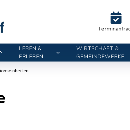
Terminanfra
LEBEN &
WIRTSCHAFT &
ERLEBEN
GEMEINDEWERKE
ionseinheiten
e