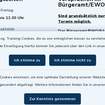
Bürgeramt/EWO
Freitag:
Sind grundsätzlich nur
bis 12.00 Uhr
Termin möglich.
sätzlich:
Das Bürgeramt/EWO/St
18.00 Uhr - allerdings
ist
Mittwochs geschlo
og. Tracking-Cookies, die es uns ermöglichen besser zu versteh
ermin
te Einwilligung hierfür können Sie jederzeit über den Link in uns
nde Termine sind
bitte fragen Sie den
Ich stimme zu
Ich stimme nicht zu
en Sachbearbeiter)
Cookies einsetzen, um eine optimale Darstellung unserer Website
 gesondert abgefragt. Weitere Informationen finden Sie in unser
Zur Kenntnis genommen