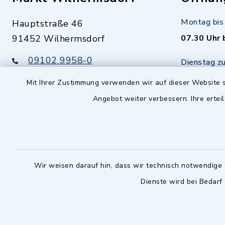
Montag bis 
Hauptstraße 46
91452 Wilhermsdorf
07.30 Uhr 
09102 9958-0
Dienstag zu
09102 9958-111
16.30 bis 
Mit Ihrer Zustimmung verwenden wir auf dieser Website s
nur mit T
rathaus@markt-
Angebot weiter verbessern. Ihre erteil
wilhermsdorf.de
(abweiche
möglich - 
Notfallnummer Bauhof
zuständig
Nur außerhalb der regulären
Wir weisen darauf hin, dass wir technisch notwendige 
Arbeitszeiten erreichbar
Dienste wird bei Bedarf
0151 57140232