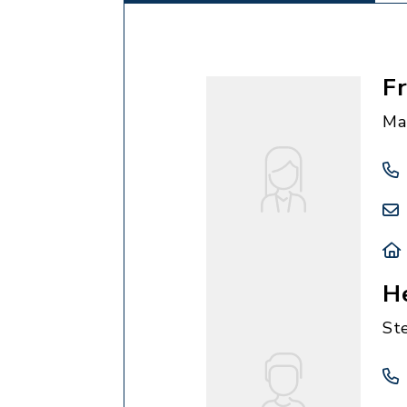
F
Ma
H
St