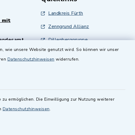
Landkreis Fürth
 mit
Zenngrund Allianz
andesamt
Dillenberggruppe
ssen
.
en, wie unsere Website genutzt wird. So können wir unser
BayernPortal
eren
Datenschutzhinweisen
widerrufen.
inixmedia GmbH
 zu ermöglichen. Die Einwilligung zur Nutzung weiterer
en
Datenschutzhinweisen
.