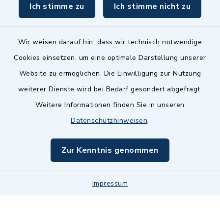
Ich stimme zu
Ich stimme nicht zu
inixmedia GmbH
Wir weisen darauf hin, dass wir technisch notwendige
Cookies einsetzen, um eine optimale Darstellung unserer
Website zu ermöglichen. Die Einwilligung zur Nutzung
Kontakt
weiterer Dienste wird bei Bedarf gesondert abgefragt.
Weitere Informationen finden Sie in unseren
Barrierefreiheit
Datenschutzhinweisen
.
Datenschutz
Zur Kenntnis genommen
Impressum
Impressum
Sitemap
Cookie-Einstellungen