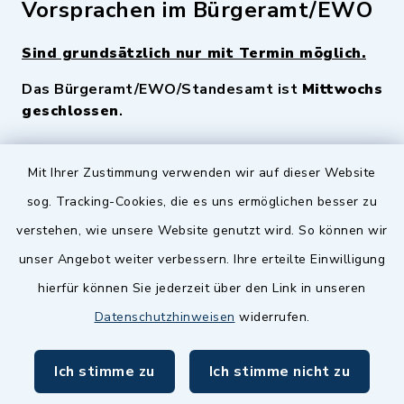
Vorsprachen im Bürgeramt/EWO
Sind grundsätzlich nur mit Termin möglich.
Das Bürgeramt/EWO/Standesamt ist
Mittwochs
geschlossen
.
Quicklinks
Mit Ihrer Zustimmung verwenden wir auf dieser Website
sog. Tracking-Cookies, die es uns ermöglichen besser zu
Landkreis Fürth
verstehen, wie unsere Website genutzt wird. So können wir
Zenngrund Allianz
unser Angebot weiter verbessern. Ihre erteilte Einwilligung
hierfür können Sie jederzeit über den Link in unseren
Dillenberggruppe
Datenschutzhinweisen
widerrufen.
BayernPortal
Ich stimme zu
Ich stimme nicht zu
inixmedia GmbH