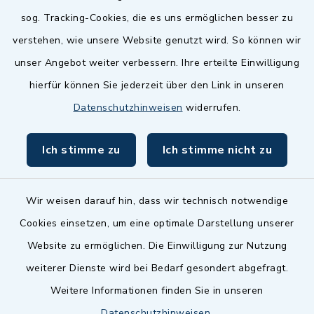
sog. Tracking-Cookies, die es uns ermöglichen besser zu
Landkreis Fürth
verstehen, wie unsere Website genutzt wird. So können wir
Zenngrund Allianz
unser Angebot weiter verbessern. Ihre erteilte Einwilligung
hierfür können Sie jederzeit über den Link in unseren
Dillenberggruppe
Datenschutzhinweisen
widerrufen.
BayernPortal
Ich stimme zu
Ich stimme nicht zu
inixmedia GmbH
Wir weisen darauf hin, dass wir technisch notwendige
Cookies einsetzen, um eine optimale Darstellung unserer
Website zu ermöglichen. Die Einwilligung zur Nutzung
Kontakt
weiterer Dienste wird bei Bedarf gesondert abgefragt.
Weitere Informationen finden Sie in unseren
Barrierefreiheit
Datenschutzhinweisen
.