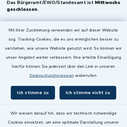
Das Bürgeramt/EWO/Standesamt ist
Mittwochs
geschlossen
.
Quicklinks
Mit Ihrer Zustimmung verwenden wir auf dieser Website
sog. Tracking-Cookies, die es uns ermöglichen besser zu
Landkreis Fürth
verstehen, wie unsere Website genutzt wird. So können wir
Zenngrund Allianz
unser Angebot weiter verbessern. Ihre erteilte Einwilligung
hierfür können Sie jederzeit über den Link in unseren
Dillenberggruppe
Datenschutzhinweisen
widerrufen.
BayernPortal
Ich stimme zu
Ich stimme nicht zu
inixmedia GmbH
Wir weisen darauf hin, dass wir technisch notwendige
Cookies einsetzen, um eine optimale Darstellung unserer