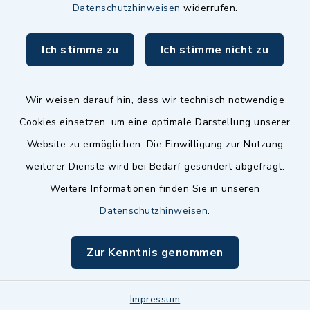
Datenschutzhinweisen
widerrufen.
BayernPortal
Ich stimme zu
Ich stimme nicht zu
inixmedia GmbH
Wir weisen darauf hin, dass wir technisch notwendige
Cookies einsetzen, um eine optimale Darstellung unserer
Website zu ermöglichen. Die Einwilligung zur Nutzung
Kontakt
weiterer Dienste wird bei Bedarf gesondert abgefragt.
Weitere Informationen finden Sie in unseren
Barrierefreiheit
Datenschutzhinweisen
.
Datenschutz
Zur Kenntnis genommen
Impressum
Impressum
Sitemap