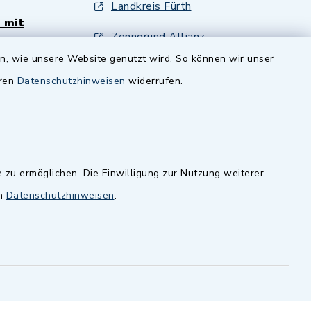
Landkreis Fürth
 mit
Zenngrund Allianz
en, wie unsere Website genutzt wird. So können wir unser
andesamt
Dillenberggruppe
eren
Datenschutzhinweisen
widerrufen.
ssen
.
BayernPortal
inixmedia GmbH
 zu ermöglichen. Die Einwilligung zur Nutzung weiterer
en
Datenschutzhinweisen
.