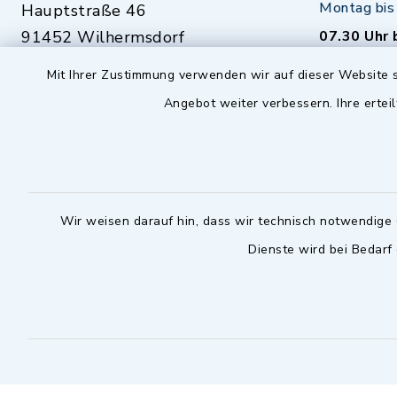
Montag bis 
Hauptstraße 46
91452 Wilhermsdorf
07.30 Uhr 
09102 9958-0
Mit Ihrer Zustimmung verwenden wir auf dieser Website s
Dienstag zu
09102 9958-111
Angebot weiter verbessern. Ihre erteil
16.30 bis 
nur mit T
rathaus@markt-
wilhermsdorf.de
(abweiche
möglich - 
Notfallnummer Bauhof
zuständig
Wir weisen darauf hin, dass wir technisch notwendige 
Dienste wird bei Bedarf
Nur außerhalb der regulären
Arbeitszeiten erreichbar
0151 57140232