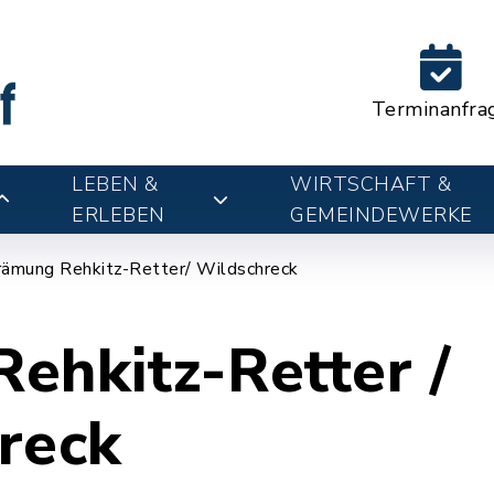
Terminanfra
LEBEN &
WIRTSCHAFT &
ERLEBEN
GEMEINDEWERKE
rämung Rehkitz-Retter/ Wildschreck
Rehkitz-Retter /
reck