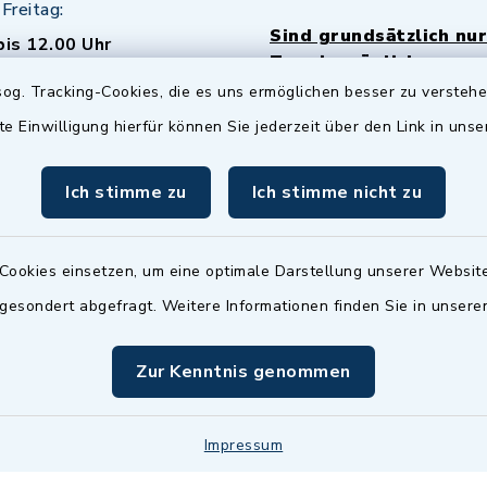
Freitag:
Sind grundsätzlich nur
bis 12.00 Uhr
Termin möglich.
og. Tracking-Cookies, die es uns ermöglichen besser zu versteh
sätzlich:
Das Bürgeramt/EWO/St
te Einwilligung hierfür können Sie jederzeit über den Link in uns
18.00 Uhr - allerdings
ist
Mittwochs geschlo
ermin
Ich stimme zu
Ich stimme nicht zu
nde Termine sind
bitte fragen Sie den
en Sachbearbeiter)
Cookies einsetzen, um eine optimale Darstellung unserer Website
 gesondert abgefragt. Weitere Informationen finden Sie in unser
Zur Kenntnis genommen
Impressum