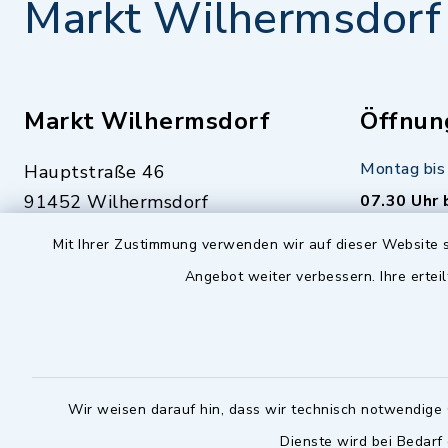
Markt Wilhermsdorf
Markt Wilhermsdorf
Öffnun
Montag bis 
Hauptstraße 46
91452 Wilhermsdorf
07.30 Uhr 
09102 9958-0
Mit Ihrer Zustimmung verwenden wir auf dieser Website s
Dienstag zu
09102 9958-111
Angebot weiter verbessern. Ihre erteil
16.30 bis 
nur mit T
rathaus@markt-
wilhermsdorf.de
(abweiche
möglich - 
Notfallnummer Bauhof
zuständig
Wir weisen darauf hin, dass wir technisch notwendige 
Dienste wird bei Bedarf