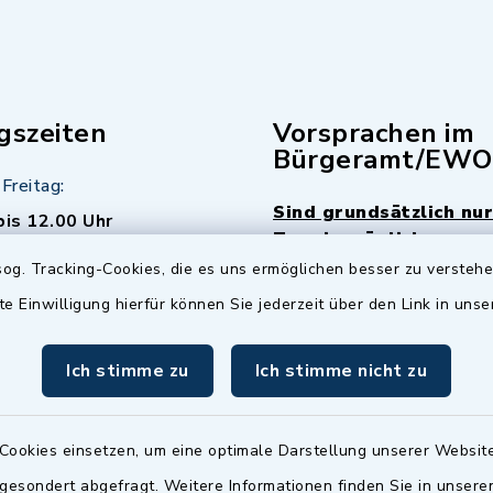
gszeiten
Vorsprachen im
Bürgeramt/EWO
Freitag:
Sind grundsätzlich nur
bis 12.00 Uhr
Termin möglich.
og. Tracking-Cookies, die es uns ermöglichen besser zu versteh
sätzlich:
Das Bürgeramt/EWO/St
te Einwilligung hierfür können Sie jederzeit über den Link in uns
18.00 Uhr - allerdings
ist
Mittwochs geschlo
ermin
Ich stimme zu
Ich stimme nicht zu
nde Termine sind
bitte fragen Sie den
en Sachbearbeiter)
Cookies einsetzen, um eine optimale Darstellung unserer Website
 gesondert abgefragt. Weitere Informationen finden Sie in unser