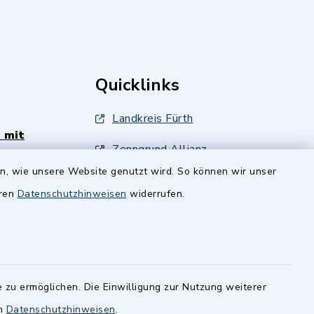
Quicklinks
Landkreis Fürth
 mit
Zenngrund Allianz
en, wie unsere Website genutzt wird. So können wir unser
andesamt
Dillenberggruppe
eren
Datenschutzhinweisen
widerrufen.
ssen
.
BayernPortal
inixmedia GmbH
 zu ermöglichen. Die Einwilligung zur Nutzung weiterer
en
Datenschutzhinweisen
.