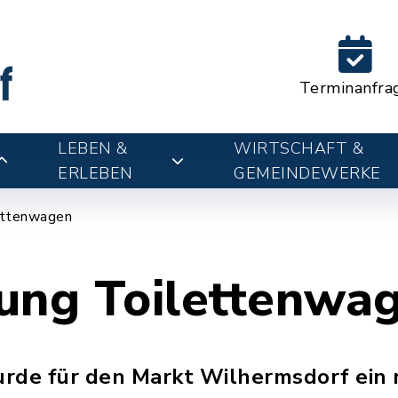
Terminanfra
LEBEN &
WIRTSCHAFT &
ERLEBEN
GEMEINDEWERKE
ettenwagen
ung Toilettenwa
rde für den Markt Wilhermsdorf ein 