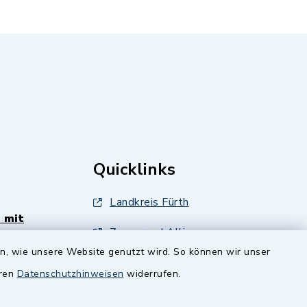
Quicklinks
Landkreis Fürth
 mit
Zenngrund Allianz
en, wie unsere Website genutzt wird. So können wir unser
andesamt
Dillenberggruppe
eren
Datenschutzhinweisen
widerrufen.
ssen
.
BayernPortal