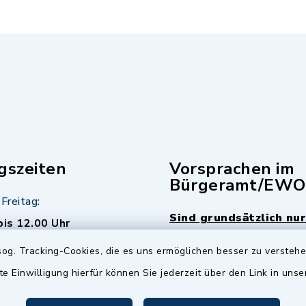
gszeiten
Vorsprachen im
Bürgeramt/EWO
Freitag:
Sind grundsätzlich nur
bis 12.00 Uhr
Termin möglich.
og. Tracking-Cookies, die es uns ermöglichen besser zu versteh
sätzlich:
Das Bürgeramt/EWO/St
te Einwilligung hierfür können Sie jederzeit über den Link in uns
18.00 Uhr - allerdings
ist
Mittwochs geschlo
ermin