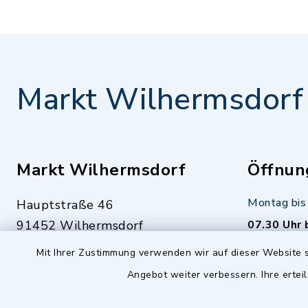
Markt Wilhermsdorf
Markt Wilhermsdorf
Öffnun
Montag bis 
Hauptstraße 46
91452 Wilhermsdorf
07.30 Uhr 
Mit Ihrer Zustimmung verwenden wir auf dieser Website s
09102 9958-0
Dienstag zu
Angebot weiter verbessern. Ihre erteil
09102 9958-111
16.30 bis 
nur mit T
rathaus@markt-