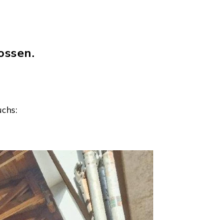
ossen.
chs: