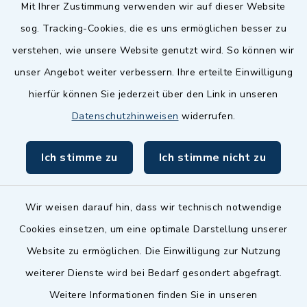
Quicklinks
Mit Ihrer Zustimmung verwenden wir auf dieser Website
sog. Tracking-Cookies, die es uns ermöglichen besser zu
Landkreis Fürth
verstehen, wie unsere Website genutzt wird. So können wir
Zenngrund Allianz
unser Angebot weiter verbessern. Ihre erteilte Einwilligung
hierfür können Sie jederzeit über den Link in unseren
Dillenberggruppe
Datenschutzhinweisen
widerrufen.
BayernPortal
Ich stimme zu
Ich stimme nicht zu
inixmedia GmbH
Wir weisen darauf hin, dass wir technisch notwendige
Cookies einsetzen, um eine optimale Darstellung unserer
Website zu ermöglichen. Die Einwilligung zur Nutzung
Kontakt
weiterer Dienste wird bei Bedarf gesondert abgefragt.
Weitere Informationen finden Sie in unseren
Barrierefreiheit