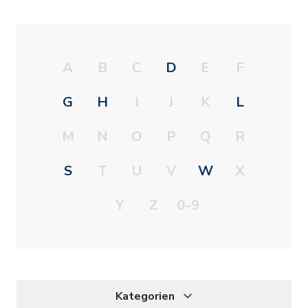
A
B
C
D
E
F
G
H
I
J
K
L
M
N
O
P
Q
R
S
T
U
V
W
X
Y
Z
0-9
Kategorien