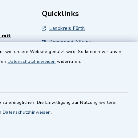
Quicklinks
Landkreis Fürth
 mit
Zenngrund Allianz
en, wie unsere Website genutzt wird. So können wir unser
andesamt
Dillenberggruppe
eren
Datenschutzhinweisen
widerrufen.
ssen
.
BayernPortal
inixmedia GmbH
 zu ermöglichen. Die Einwilligung zur Nutzung weiterer
en
Datenschutzhinweisen
.