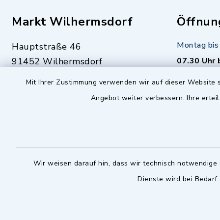
Markt Wilhermsdorf
Öffnun
Montag bis 
Hauptstraße 46
91452 Wilhermsdorf
07.30 Uhr 
09102 9958-0
Mit Ihrer Zustimmung verwenden wir auf dieser Website s
Dienstag zu
09102 9958-111
Angebot weiter verbessern. Ihre erteil
16.30 bis 
nur mit T
rathaus@markt-
wilhermsdorf.de
(abweiche
möglich - 
Notfallnummer Bauhof
zuständig
Wir weisen darauf hin, dass wir technisch notwendige 
Dienste wird bei Bedarf
Nur außerhalb der regulären
Arbeitszeiten erreichbar