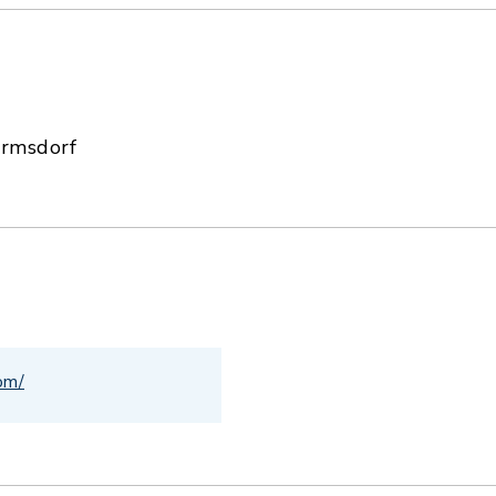
rmsdorf
om/