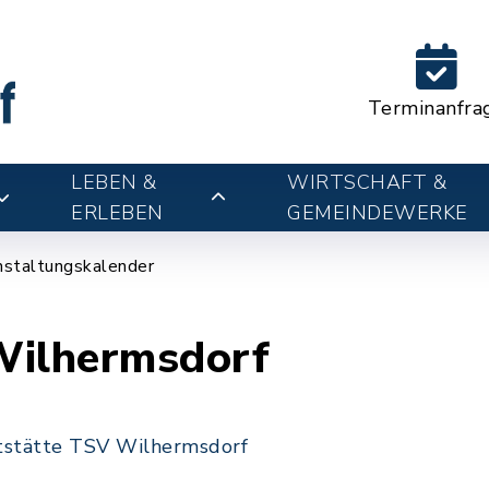
Terminanfra
LEBEN &
WIRTSCHAFT &
ERLEBEN
GEMEINDEWERKE
nstaltungskalender
Wilhermsdorf
tstätte TSV Wilhermsdorf