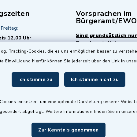
gszeiten
Vorsprachen im
Bürgeramt/EWO
Freitag:
Sind grundsätzlich nur
bis 12.00 Uhr
Termin möglich.
og. Tracking-Cookies, die es uns ermöglichen besser zu versteh
sätzlich:
Das Bürgeramt/EWO/St
te Einwilligung hierfür können Sie jederzeit über den Link in uns
18.00 Uhr - allerdings
ist
Mittwochs geschlo
ermin
Ich stimme zu
Ich stimme nicht zu
nde Termine sind
bitte fragen Sie den
en Sachbearbeiter)
Cookies einsetzen, um eine optimale Darstellung unserer Website
 gesondert abgefragt. Weitere Informationen finden Sie in unser
Zur Kenntnis genommen