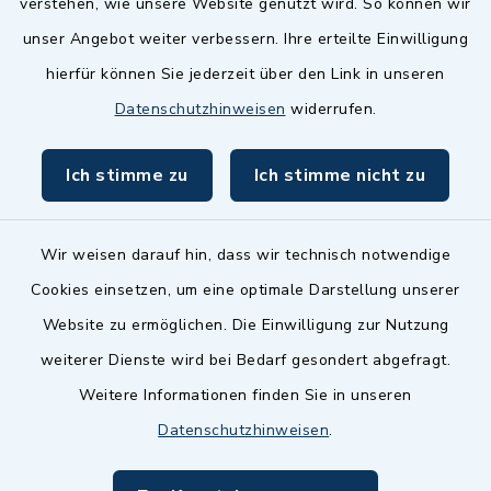
verstehen, wie unsere Website genutzt wird. So können wir
Zenngrund Allianz
unser Angebot weiter verbessern. Ihre erteilte Einwilligung
hierfür können Sie jederzeit über den Link in unseren
Dillenberggruppe
Datenschutzhinweisen
widerrufen.
BayernPortal
Ich stimme zu
Ich stimme nicht zu
inixmedia GmbH
Wir weisen darauf hin, dass wir technisch notwendige
Cookies einsetzen, um eine optimale Darstellung unserer
Website zu ermöglichen. Die Einwilligung zur Nutzung
Kontakt
weiterer Dienste wird bei Bedarf gesondert abgefragt.
Weitere Informationen finden Sie in unseren
Barrierefreiheit
Datenschutzhinweisen
.
Datenschutz