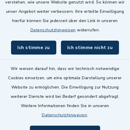
verstehen, wie unsere Website genutzt wird. So können wir
Zenngrund Allianz
unser Angebot weiter verbessern. Ihre erteilte Einwilligung
hierfür können Sie jederzeit über den Link in unseren
Dillenberggruppe
Datenschutzhinweisen
widerrufen.
BayernPortal
Ich stimme zu
Ich stimme nicht zu
inixmedia GmbH
Wir weisen darauf hin, dass wir technisch notwendige
Cookies einsetzen, um eine optimale Darstellung unserer
Website zu ermöglichen. Die Einwilligung zur Nutzung
Kontakt
weiterer Dienste wird bei Bedarf gesondert abgefragt.
Weitere Informationen finden Sie in unseren
Barrierefreiheit
Datenschutzhinweisen
.
Datenschutz