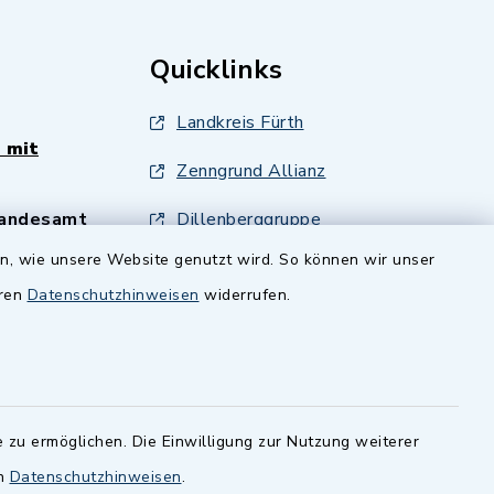
Quicklinks
Landkreis Fürth
 mit
Zenngrund Allianz
andesamt
Dillenberggruppe
ssen
.
en, wie unsere Website genutzt wird. So können wir unser
BayernPortal
eren
Datenschutzhinweisen
widerrufen.
inixmedia GmbH
 zu ermöglichen. Die Einwilligung zur Nutzung weiterer
en
Datenschutzhinweisen
.