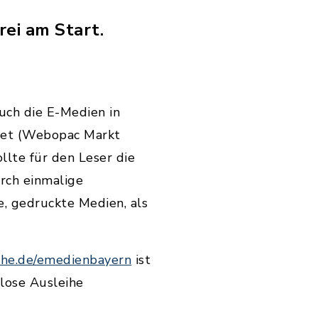
ei am Start.
auch die E-Medien in
net (Webopac Markt
llte für den Leser die
rch einmalige
, gedruckte Medien, als
he.de/emedienbayern
ist
tlose Ausleihe