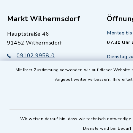
Markt Wilhermsdorf
Öffnun
Montag bis 
Hauptstraße 46
91452 Wilhermsdorf
07.30 Uhr 
09102 9958-0
Dienstag zu
09102 9958-111
16.30 bis 
Mit Ihrer Zustimmung verwenden wir auf dieser Website s
nur mit T
rathaus@markt-
Angebot weiter verbessern. Ihre erteil
wilhermsdorf.de
(abweiche
möglich - 
Notfallnummer Bauhof
zuständig
Nur außerhalb der regulären
Wir weisen darauf hin, dass wir technisch notwendige 
Arbeitszeiten erreichbar
Dienste wird bei Bedarf