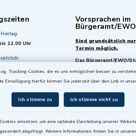
gszeiten
Vorsprachen im
Bürgeramt/EWO
Freitag:
Sind grundsätzlich nur
bis 12.00 Uhr
Termin möglich.
sätzlich:
Das Bürgeramt/EWO/St
18.00 Uhr - allerdings
ist
Mittwochs geschlo
og. Tracking-Cookies, die es uns ermöglichen besser zu versteh
ermin
te Einwilligung hierfür können Sie jederzeit über den Link in uns
nde Termine sind
bitte fragen Sie den
Ich stimme zu
Ich stimme nicht zu
en Sachbearbeiter)
Cookies einsetzen, um eine optimale Darstellung unserer Website
 gesondert abgefragt. Weitere Informationen finden Sie in unser