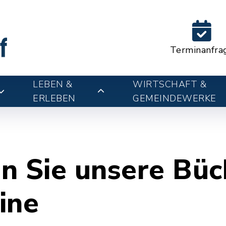
Terminanfra
LEBEN &
WIRTSCHAFT &
ERLEBEN
GEMEINDEWERKE
n Sie unsere Büc
line