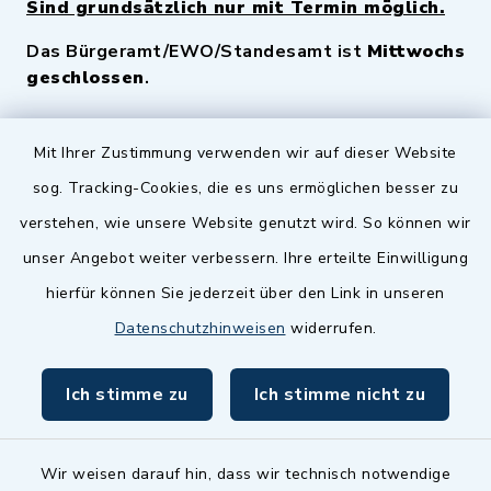
Sind grundsätzlich nur mit Termin möglich.
Das Bürgeramt/EWO/Standesamt ist
Mittwochs
geschlossen
.
Quicklinks
Mit Ihrer Zustimmung verwenden wir auf dieser Website
sog. Tracking-Cookies, die es uns ermöglichen besser zu
Landkreis Fürth
verstehen, wie unsere Website genutzt wird. So können wir
Zenngrund Allianz
unser Angebot weiter verbessern. Ihre erteilte Einwilligung
hierfür können Sie jederzeit über den Link in unseren
Dillenberggruppe
Datenschutzhinweisen
widerrufen.
BayernPortal
Ich stimme zu
Ich stimme nicht zu
inixmedia GmbH
Wir weisen darauf hin, dass wir technisch notwendige