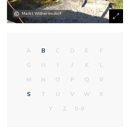
Markt Wilhermsdorf
A
B
C
D
E
F
G
H
I
J
K
L
M
N
O
P
Q
R
S
T
U
V
W
X
Y
Z
0-9