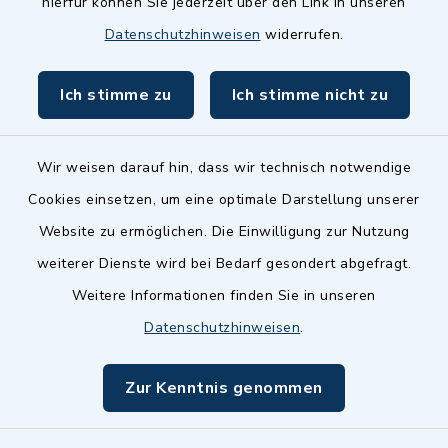
hierfür können Sie jederzeit über den Link in unseren
Dillenberggruppe
Datenschutzhinweisen
widerrufen.
BayernPortal
Ich stimme zu
Ich stimme nicht zu
inixmedia GmbH
Wir weisen darauf hin, dass wir technisch notwendige
Cookies einsetzen, um eine optimale Darstellung unserer
Website zu ermöglichen. Die Einwilligung zur Nutzung
Kontakt
weiterer Dienste wird bei Bedarf gesondert abgefragt.
Weitere Informationen finden Sie in unseren
Barrierefreiheit
Datenschutzhinweisen
.
Datenschutz
Zur Kenntnis genommen
Impressum