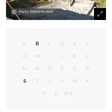
Markt Wilhermsdorf
A
B
C
D
E
F
G
H
I
J
K
L
M
N
O
P
Q
R
S
T
U
V
W
X
Y
Z
0-9