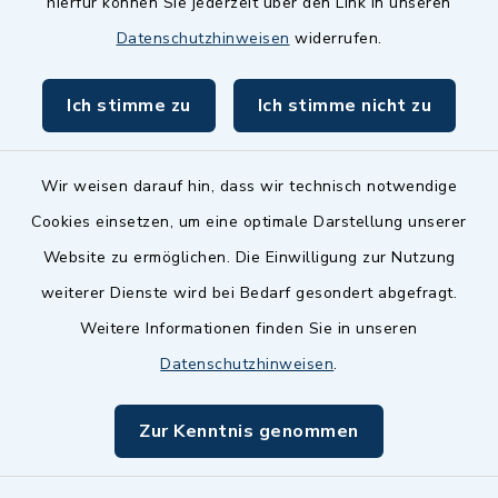
hierfür können Sie jederzeit über den Link in unseren
Dillenberggruppe
Datenschutzhinweisen
widerrufen.
BayernPortal
Ich stimme zu
Ich stimme nicht zu
inixmedia GmbH
Wir weisen darauf hin, dass wir technisch notwendige
Cookies einsetzen, um eine optimale Darstellung unserer
Website zu ermöglichen. Die Einwilligung zur Nutzung
Kontakt
weiterer Dienste wird bei Bedarf gesondert abgefragt.
Weitere Informationen finden Sie in unseren
Barrierefreiheit
Datenschutzhinweisen
.
Datenschutz
Zur Kenntnis genommen
Impressum