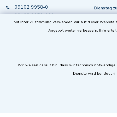
09102 9958-0
Dienstag zu
09102 9958-111
16.30 bis 
Mit Ihrer Zustimmung verwenden wir auf dieser Website s
nur mit T
rathaus@markt-
wilhermsdorf.de
Angebot weiter verbessern. Ihre erteil
(abweiche
möglich - 
Notfallnummer Bauhof
zuständig
Nur außerhalb der regulären
Wir weisen darauf hin, dass wir technisch notwendige 
Arbeitszeiten erreichbar
Dienste wird bei Bedarf
0151 57140232