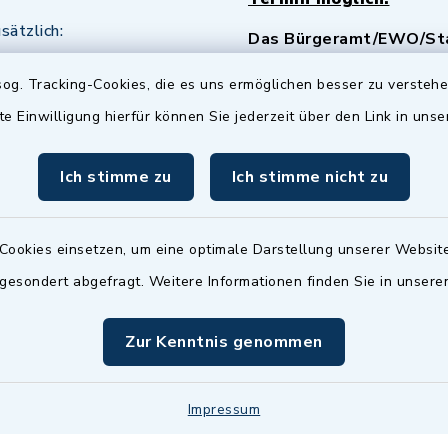
sätzlich:
Das Bürgeramt/EWO/St
18.00 Uhr - allerdings
ist
Mittwochs geschlo
og. Tracking-Cookies, die es uns ermöglichen besser zu versteh
ermin
te Einwilligung hierfür können Sie jederzeit über den Link in uns
nde Termine sind
bitte fragen Sie den
Ich stimme zu
Ich stimme nicht zu
en Sachbearbeiter)
Cookies einsetzen, um eine optimale Darstellung unserer Website
 gesondert abgefragt. Weitere Informationen finden Sie in unser
Zur Kenntnis genommen
Impressum