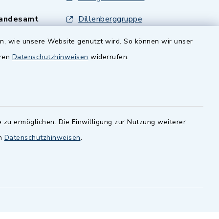
andesamt
Dillenberggruppe
ssen
.
BayernPortal
en, wie unsere Website genutzt wird. So können wir unser
eren
Datenschutzhinweisen
widerrufen.
inixmedia GmbH
 zu ermöglichen. Die Einwilligung zur Nutzung weiterer
en
Datenschutzhinweisen
.